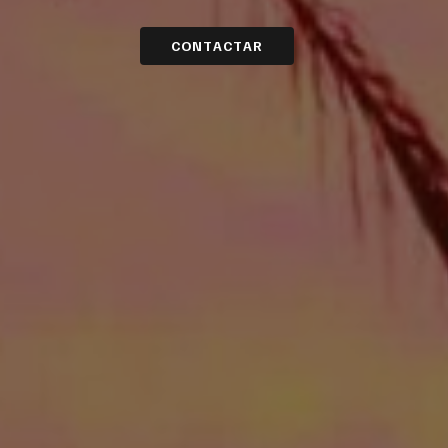
C
O
N
T
A
C
T
A
R