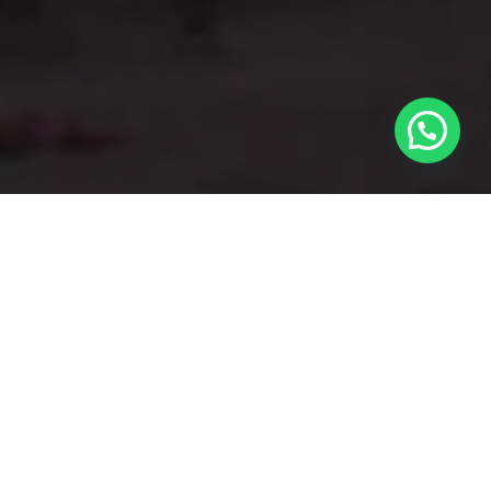
Desde
TrustAdviser
queremos
acompañarle en todo el proceso de la
compraventa
de su inmueble con el
objetivo de que todo transcurra dentro
de la legalidad y
buscando el mayor
beneficio para nuestros clientes
tanto a
nivel jurídico como financiero.